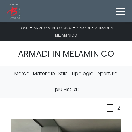
-
-
-
HOME
ARREDAMENTO CASA
ARMADI
ARMADI IN
MELAMINICO
ARMADI IN MELAMINICO
Marca
Materiale
Stile
Tipologia
Apertura
I più visti a :
1
2