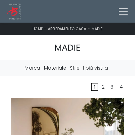
-
-
HOME
ARREDAMENTO CASA
MADIE
MADIE
Marca
Materiale
Stile
I più visti a :
1
2
3
4