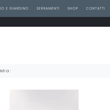
IO E GIARDINO
SERRAMENTI
SHOP
CONTATTI
isti a :