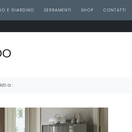
IO E GIARDINO
SERRAMENTI
SHOP
CONTATTI
DO
isti a :