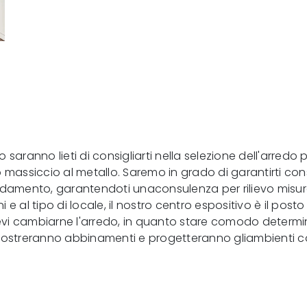
saranno lieti di consigliarti nella selezione dell'arredo 
gno massiccio al metallo. Saremo in grado di garantirti c
'arredamento, garantendoti unaconsulenza per rilievo mis
 al tipo di locale, il nostro centro espositivo è il posto 
 cambiarne l'arredo, in quanto stare comodo determinerà i
ti mostreranno abbinamenti e progetteranno gliambienti c