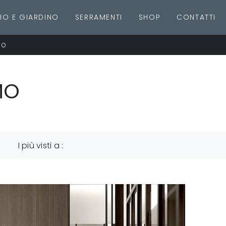
IO E GIARDINO
SERRAMENTI
SHOP
CONTATTI
MO
MO
I più visti a :