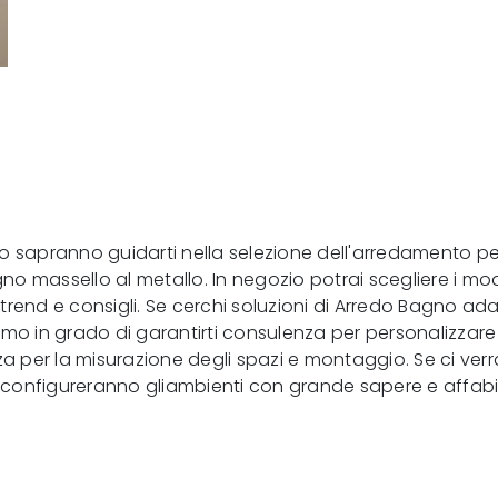
 sapranno guidarti nella selezione dell'arredamento perfe
gno massello al metallo. In negozio potrai scegliere i mod
end e consigli. Se cerchi soluzioni di Arredo Bagno adatte
o in grado di garantirti consulenza per personalizzare al 
per la misurazione degli spazi e montaggio. Se ci verrai
configureranno gliambienti con grande sapere e affabil