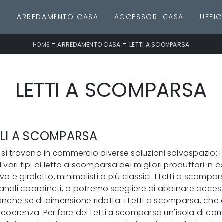
E
ARREDAMENTO CASA
ACCESSORI CASA
UFFIC
-
-
HOME
ARREDAMENTO CASA
LETTI A SCOMPARSA
LETTI A SCOMPARSA
ILI A SCOMPARSA
i trovano in commercio diverse soluzioni salvaspazio: i L
. I vari tipi di letto a scomparsa dei migliori produttori 
ivo e giroletto, minimalisti o più classici. I Letti a sco
anali coordinati, o potremo scegliere di abbinare acces
, anche se di dimensione ridotta: i Letti a scomparsa, c
 coerenza. Per fare dei Letti a scomparsa un’isola di com