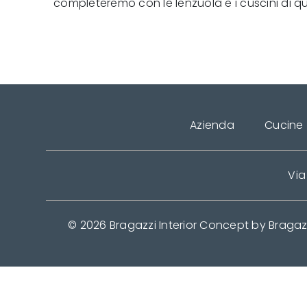
completeremo con le lenzuola e i cuscini di qua
Azienda
Cucine
Via
© 2026 Bragazzi Interior Concept by Bragaz