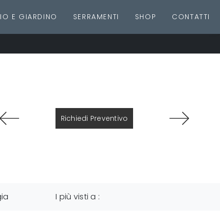
IO E GIARDINO
SERRAMENTI
SHOP
CONTATTI
Richiedi Preventivo
gia
I più visti a :