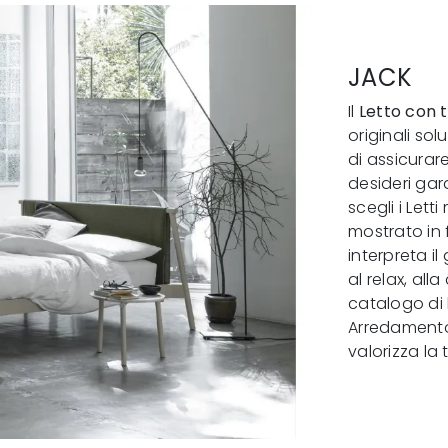
JACK
Il
Letto con t
originali sol
di assicurar
desideri gara
scegli i Lett
mostrato in 
interpreta il
al relax, all
catalogo di l
Arredamento 
valorizza la