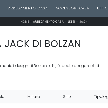
E
ARREDAMENTO CASA
ACCESSORI CASA
UFFIC
-
-
-
HOME
ARREDAMENTO CASA
LETTI
JACK
A JACK DI BOLZAN
rimoniali design di Bolzan Letti, è ideale per garantirti
ale
Misura
Stile
Tipolo