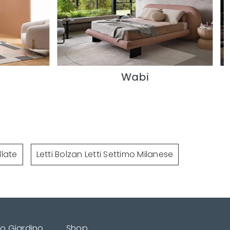
Wabi
Flag
llate
Letti Bolzan Letti Settimo Milanese
do Giardino
Shop