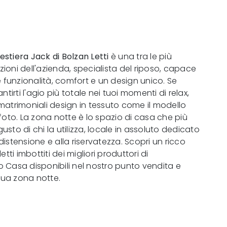
estiera Jack di Bolzan Letti
è una tra le più
uzioni dell'azienda, specialista del riposo, capace
e funzionalità, comfort e un design unico. Se
ntirti l'agio più totale nei tuoi momenti di relax,
i matrimoniali design in tessuto come il modello
foto. La zona notte è lo spazio di casa che più
 gusto di chi la utilizza, locale in assoluto dedicato
a distensione e alla riservatezza. Scopri un ricco
etti imbottiti dei migliori produttori di
Casa disponibili nel nostro punto vendita e
 tua zona notte.