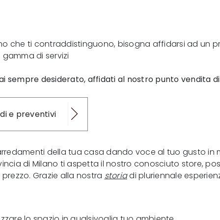
l'animo che ti contraddistinguono, bisogna affidarsi ad u
a gamma di servizi
i sempre desiderato, affidati al nostro punto vendita d
di e preventivi
li arredamenti della tua casa dando voce al tuo gusto in 
incia di Milano ti aspetta il nostro conosciuto store, po
prezzo. Grazie alla nostra
storia
di pluriennale esperie
izzare lo spazio in qualsivoglia tuo ambiente