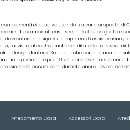
 e complementi di casa valutando tra varie proposte di 
rredare i tuoi ambienti casa secondo il buon gusto e una 
dove interior designers competenti ti assisteranno per d
spazi, fai visita al nostro punto vendita: oltre a essere d
ali di design di interni. Se quello che cerchi è una con
 in prima persona le più attuali composizioni sul mercato.
professionalità accumulata durante anni di lavoro nell'a
Arredamento Casa
Accessori Casa
Arre