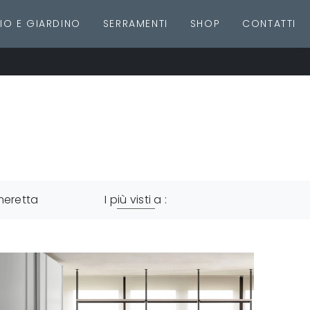
IO E GIARDINO
SERRAMENTI
SHOP
CONTATTI
meretta
I più visti a :