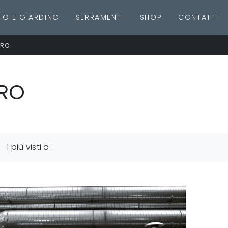
IO E GIARDINO
SERRAMENTI
SHOP
CONTATTI
TRO
TRO
I più visti a :