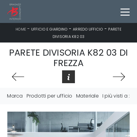
-
-
-
HOME
UFFICIO E GIARDINO
ARREDO UFFICIO
PARETE
DIVISORIA K82 03
PARETE DIVISORIA K82 03 DI
FREZZA
Marca
Prodotti per ufficio
Materiale
I più visti a :