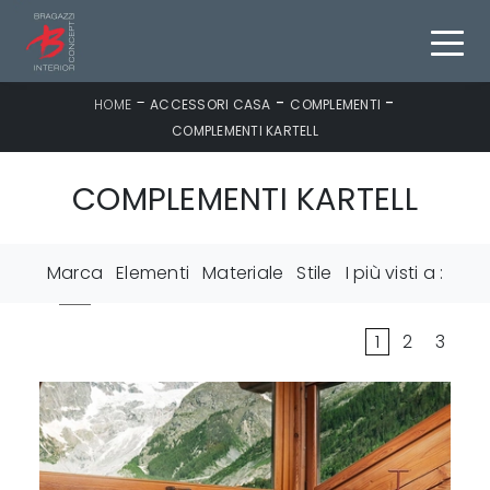
-
-
-
HOME
ACCESSORI CASA
COMPLEMENTI
COMPLEMENTI KARTELL
COMPLEMENTI KARTELL
Marca
Elementi
Materiale
Stile
I più visti a :
1
2
3