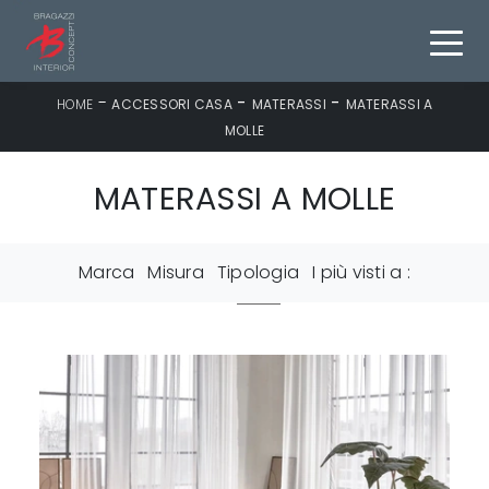
-
-
-
HOME
ACCESSORI CASA
MATERASSI
MATERASSI A
MOLLE
MATERASSI A MOLLE
Marca
Misura
Tipologia
I più visti a :