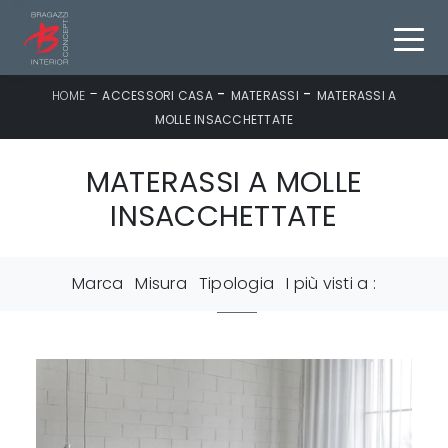
-
-
-
HOME
ACCESSORI CASA
MATERASSI
MATERASSI A
MOLLE INSACCHETTATE
MATERASSI A MOLLE
INSACCHETTATE
Marca
Misura
Tipologia
I più visti a :