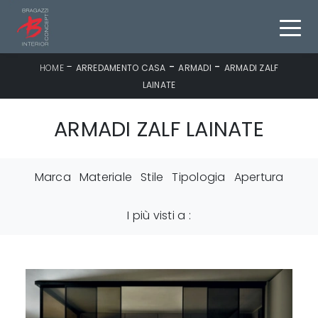
-
-
-
HOME
ARREDAMENTO CASA
ARMADI
ARMADI ZALF
LAINATE
ARMADI ZALF LAINATE
Marca
Materiale
Stile
Tipologia
Apertura
I più visti a :