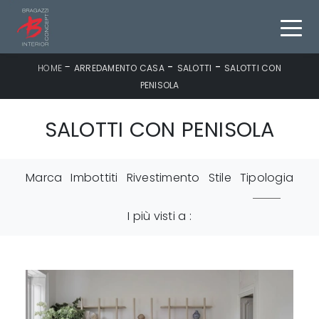
-
-
-
HOME
ARREDAMENTO CASA
SALOTTI
SALOTTI CON
PENISOLA
SALOTTI CON PENISOLA
Marca
Imbottiti
Rivestimento
Stile
Tipologia
I più visti a :