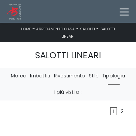
-
-
-
HOME
ARREDAMENTO CASA
SALOTTI
SALOTTI
LINEARI
SALOTTI LINEARI
Marca
Imbottiti
Rivestimento
Stile
Tipologia
I più visti a :
1
2