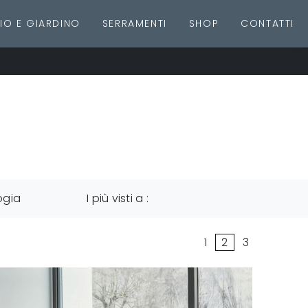
IO E GIARDINO
SERRAMENTI
SHOP
CONTATTI
ogia
I più visti a :
1
2
3