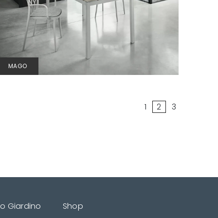
MAGO
1
2
3
do Giardino
Shop