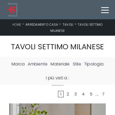
-
-
-
HOME
ARREDAMENTO CASA
TAVOLI
TAVOLI SETTIMO
MILANESE
TAVOLI SETTIMO MILANESE
Marca
Ambiente
Materiale
Stile
Tipologia
I più visti a :
1
2
3
4
5
....
7