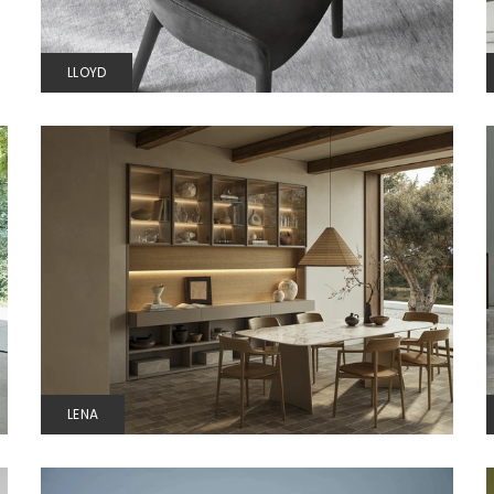
LLOYD
LENA