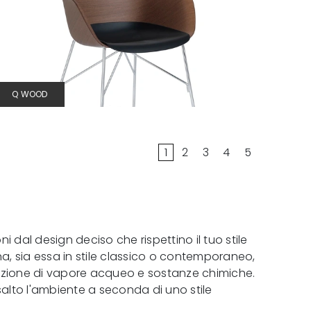
Q WOOD
1
2
3
4
5
 dal design deciso che rispettino il tuo stile
a, sia essa in stile classico o contemporaneo,
'azione di vapore acqueo e sostanze chimiche.
isalto l'ambiente a seconda di uno stile