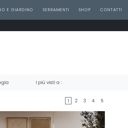
IO E GIARDINO
SERRAMENTI
SHOP
CONTATTI
ogia
I più visti a :
1
2
3
4
5