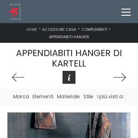
-
-
-
HOME
ACCESSORI CASA
COMPLEMENTI
APPENDIABITI HANGER
APPENDIABITI HANGER DI
KARTELL
Marca
Elementi
Materiale
Stile
I più visti a :