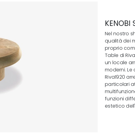
KENOBI 
Nel nostro s
qualità dei 
proprio come
Table di Riv
un locale ar
moderni. Le 
Riva1920 arr
particolari 
multifunzion
funzioni diff
estetico del