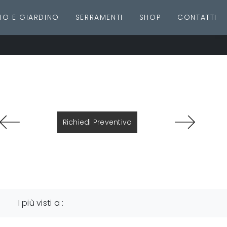
IO E GIARDINO
SERRAMENTI
SHOP
CONTATTI
Richiedi Preventivo
I più visti a :