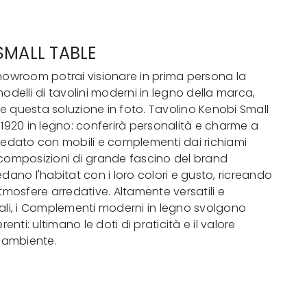
SMALL TABLE
howroom potrai visionare in prima persona la
modelli di tavolini moderni in legno della marca,
 questa soluzione in foto. Tavolino Kenobi Small
a1920 in legno: conferirà personalità e charme a
redato con mobili e complementi dai richiami
composizioni di grande fascino del brand
edano l'habitat con i loro colori e gusto, ricreando
atmosfere arredative. Altamente versatili e
ali, i Complementi moderni in legno svolgono
erenti: ultimano le doti di praticità e il valore
l'ambiente.