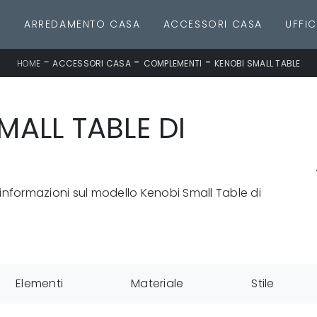
E
ARREDAMENTO CASA
ACCESSORI CASA
UFFIC
-
-
-
HOME
ACCESSORI CASA
COMPLEMENTI
KENOBI SMALL TABLE
MALL TABLE DI
 informazioni sul modello Kenobi Small Table di
Elementi
Materiale
Stile