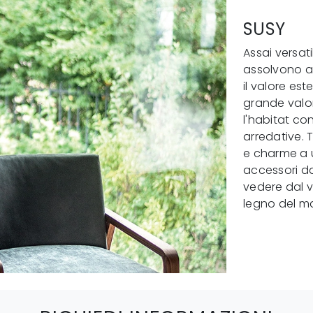
SUSY
Assai versati
assolvono a 
il valore es
grande valor
l'habitat con
arredative. 
e charme a u
accessori da
vedere dal vi
legno del ma