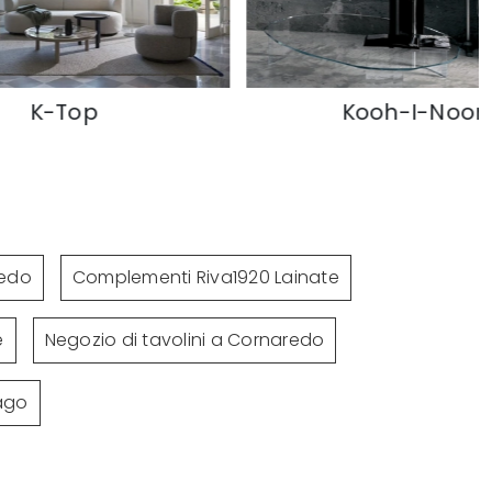
Kooh-I-Noor
Colonna e Pi
redo
Complementi Riva1920 Lainate
e
Negozio di tavolini a Cornaredo
iago