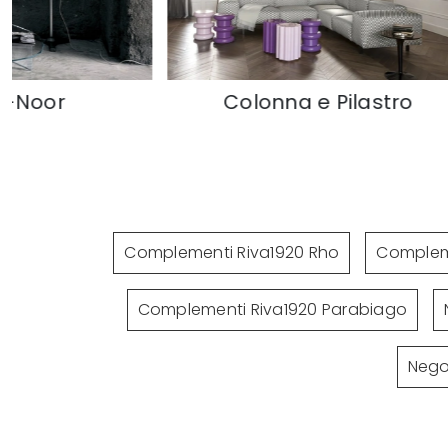
na e Pilastro
Simoon
Complementi Riva1920 Rho
Compleme
Complementi Riva1920 Parabiago
Negoz