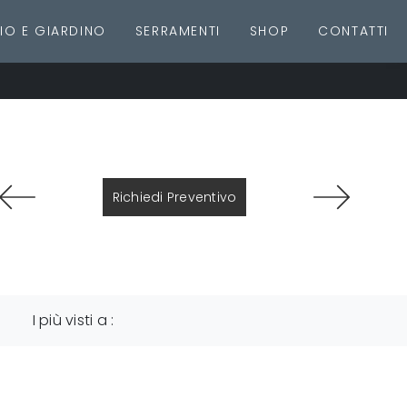
IO E GIARDINO
SERRAMENTI
SHOP
CONTATTI
Richiedi Preventivo
I più visti a :