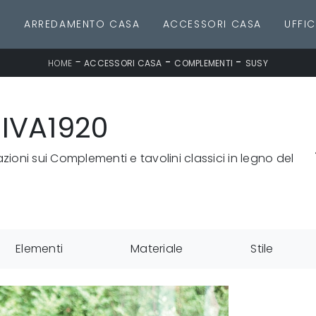
E
ARREDAMENTO CASA
ACCESSORI CASA
UFFIC
-
-
-
HOME
ACCESSORI CASA
COMPLEMENTI
SUSY
RIVA1920
azioni sui Complementi e tavolini classici in legno del
Elementi
Materiale
Stile