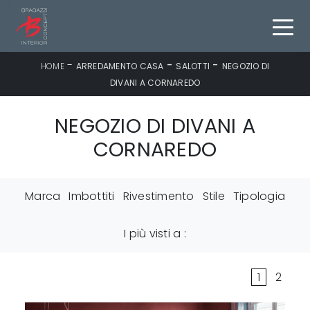
-
-
-
HOME
ARREDAMENTO CASA
SALOTTI
NEGOZIO DI
DIVANI A CORNAREDO
NEGOZIO DI DIVANI A
CORNAREDO
Marca
Imbottiti
Rivestimento
Stile
Tipologia
I più visti a :
1
2