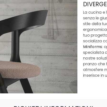
DIVERGE
La cucina e
senza le gius
stile della 
ergonomica 
tuo progetto
socializza co
Miniforms
: 
specialista 
nostre soluzi
pranzo che h
atmosfere mo
inserisce in 