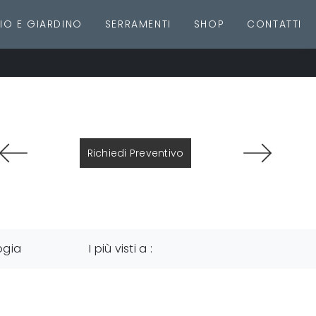
IO E GIARDINO
SERRAMENTI
SHOP
CONTATTI
Richiedi Preventivo
ogia
I più visti a :