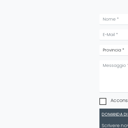
Acconse
DOMANDA DI
Scrivere n