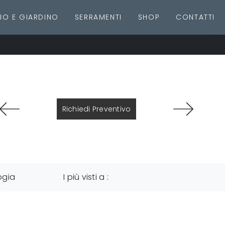
IO E GIARDINO
SERRAMENTI
SHOP
CONTATTI
Richiedi Preventivo
ogia
I più visti a :