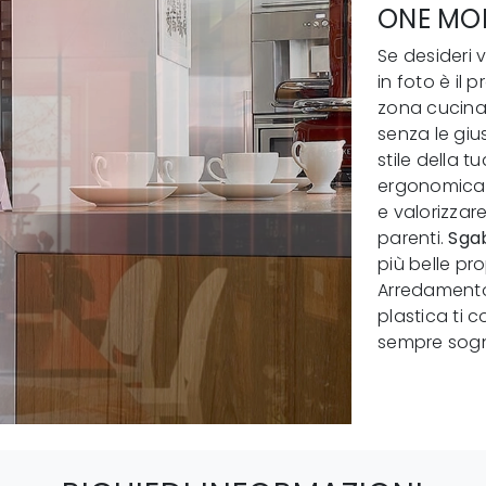
ONE MO
Se desideri 
in foto è il 
zona cucina
senza le gius
stile della 
ergonomica e
e valorizzar
parenti.
Sgab
più belle pr
Arredamento 
plastica ti 
sempre sog