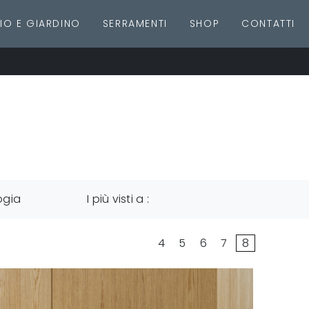
IO E GIARDINO
SERRAMENTI
SHOP
CONTATTI
ogia
I più visti a :
4
5
6
7
8