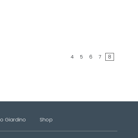
4
5
6
7
8
do Giardino
Shop